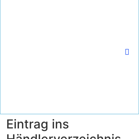
(+49) 2225 9996680 | info@tapeinnovation.de
Eintrag ins
Händlerverzeichnis