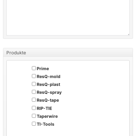
Produkte
Prime
ResQ-mold
ResQ-plast
ResQ-spray
ResQ-tape
RIP-TIE
Taperwire
TI-Tools