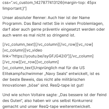
css=“.vc_custom_1427877413126{margin-top: 45px
!important;}“]
Unser absoluter Renner: Auch hier ist der Name
Programm. Das Band rettet Sie in vielen Problemlagen,
darf aber auch gerne präventiv eingesetzt werden oder
auch wenn es mal nicht so dringend ist.
[/vc_column_text][/vc_column][/vc_row][vc_row]
[vc_column][vc_video
link=“https://youtu.be/isyGFJG42i0″][/vc_column]
[/vc_row][vc_row][vc_column]
[vc_column_text]
Ursprünglich mal für die US
Elitekampfschwimmer „Navy Seals“ entwickelt, ist es
der beste Beweis, das nicht alle militärischen
Innovationen „böse“ sind. ResQ-tape ist gut!
Und wie schon Voltaire sagte: „Das bessere ist der Feind
des Guten“, also haben wir uns selbst Konkurrenz
gemacht und unser ResQ-tape weiterentwickelt.