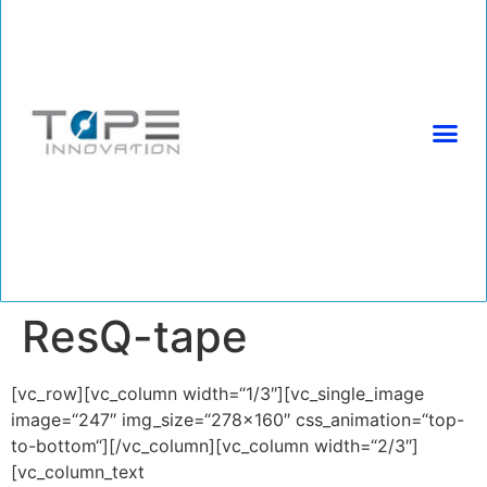
(+49) 2225 9996680 | info@tapeinnovation.de
ResQ-tape
[vc_row][vc_column width=“1/3″][vc_single_image
image=“247″ img_size=“278×160″ css_animation=“top-
to-bottom“][/vc_column][vc_column width=“2/3″]
[vc_column_text